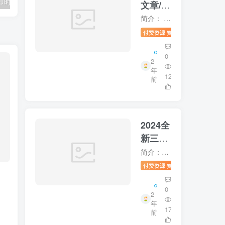
2025最新飞机即时通讯系统源码 PC+Android+IOS+WEB四端8133
2024全新三天情侣系统源码H5版本 附搭建教程8134
文章/社
区/自媒
简介： RuleAPP1.4.4更新来袭，收费阅读，富文本创作强大的文章/社区/自媒体客户端，支持打包为安卓，苹果，小程序。包括文章模块，用户模块，支付模块，聊天模块，商城模块等基础功能，包含VI...
体客户
付费资源
9.9
未分类
赞助
端源码
分享 可
0
2
打包
年
128
前
app 支
14
持小程
序8135
2024全
新三天
情侣系
简介：2024全新三天情侣系统源码H5版本 附搭建教程最新脱离公众号版本，使用短信宝短信登入，支付对接易支付，方便接入，自动匹配成功，由短信通知程序特色1：可以设置男生收费，女生免费。（避...
统源码
付费资源
9.9
未分类
赞助
H5版本
附搭建
0
2
教程
年
179
前
8134
6