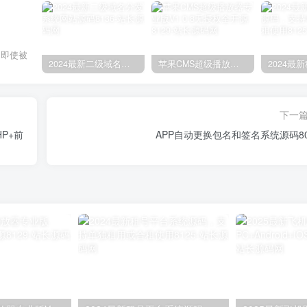
。即使被
2024最新二级域名分发系统网站源码8136
苹果CMS超级播放器专业版V1.0.8无授权全开源8129
下一
P+前
APP自动更换包名和签名系统源码80