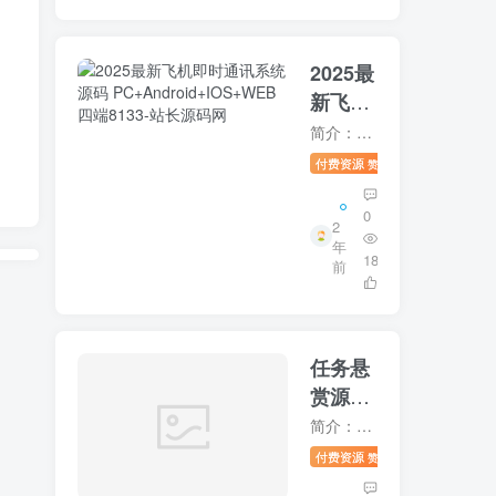
2025最
新飞机
即时通
简介：2023最新飞机即时通讯系统源码 PC+Android+IOS+WEB四端 经过测试 刚开始搭建可以发消息 过一会服务器就崩了 有些接口不太会对接 你们有能力自己拿去修复 特此声明：本软件或源代码...
讯系统
付费资源
9.9
未分类
赞助
源码
PC+Android+IOS+
0
2
四端
年
187
前
8133
13
任务悬
赏源码
活动营
简介：任务悬赏源码活动营销三级分销返佣积分商城版 这个是带有VUE源码的搭建也是很简单可生成APP功能说明：分销功能：用户拉新用户做任务可以获取任务返佣，三级分销逻辑。用户拉新会员可以获...
销三级
付费资源
9.9
未分类
赞助
分销返