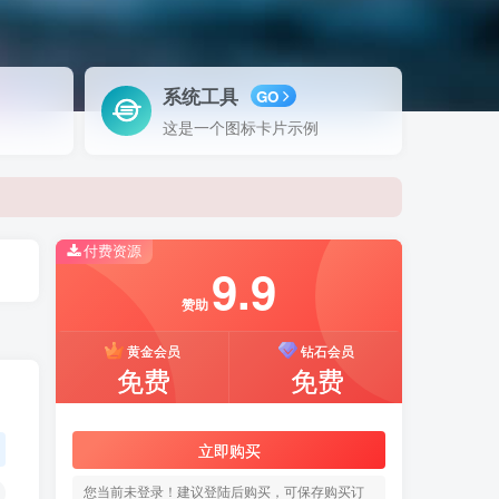
系统工具
GO
这是一个图标卡片示例
付费资源
9.9
赞助
黄金会员
钻石会员
免费
免费
立即购买
站长源码网 www.071s.cn！全面开启
您当前未登录！建议登陆后购买，可保存购买订