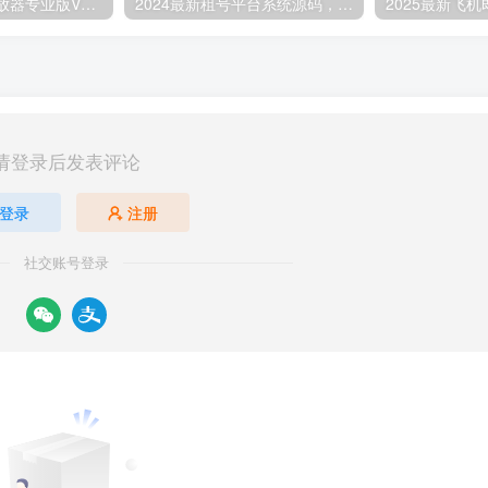
苹果CMS超级播放器专业版V1.0.8无授权全开源8129
2024最新租号平台系统源码，支持单独租用或合租使用8125
请登录后发表评论
登录
注册
社交账号登录