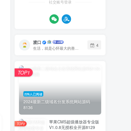
社交账号登录
渡口
4
生活，就是心怀最大的善意在荆棘中穿行。即使被刺伤，亦不改初衷...
TOP1
226人已阅读
2024最新二级域名分发系统网站源码
8136
苹果CMS超级播放器专业版
TOP2
V1.0.8无授权全开源8129