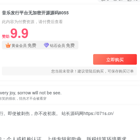
音乐发行平台无加密开源源码8055
此内容为付费资源，请付费后查看
9.9
赞助
免费
免费
黄金会员
钻石会员
立即购买
您当前未登录！建议登陆后购买，可保存购买订单
 very joy, sorrow will not be see.
有笑的很欢，忧伤才不会被看穿
行。即使被刺伤，亦不改初衷。
站长源码网https://071s.cn/
能：个人或机构认证，上传专辑和歌曲，版税结算环境要求