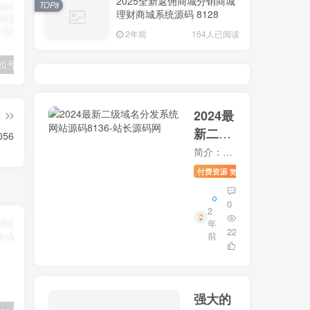
2025全新返佣商城分销商城
TOP8
理财商城系统源码 8128
2年前
164人已阅读
2024最新租号平台系统源码，支持单独租用或合租使用8125
2025最新飞机即时通讯系统源码 PC+Android+IOS+WEB四端8133
2024全新三天情侣系统源码H5版本 附搭建教程8134
2024最
篇
新二级
56
域名分
简介：2024最新二级域名分发系统网站源码图片：
发系统
付费资源
9.9
未分类
赞助
网站源
码8136
0
2
年
226
前
7
强大的