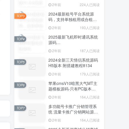
2年前
224人已阅读
2024最新租号平台系统源
得
TOP3
码，支持单独租用或合租使
用8125
2年前
193人已阅读
2025最新飞机即时通讯系统
TOP4
源码
PC+Android+IOS+WEB四端
2年前
187人已阅读
8133
2024全新三天情侣系统源码
TOP5
H5版本 附搭建教程8134
2年前
179人已阅读
苹果cmsV10暗黑大气MT主
TOP6
题模板源码-只有PC版本
8126
2年前
164人已阅读
多功能号卡推广分销管理系
TOP7
统 流量卡推广分销网站源码
8127
2年前
164人已阅读