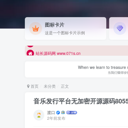
站长源码网 强势归来 全面开启
图标卡片
站长源码网 www.071s.cn
这是一个图标卡片示例
站长源码网 强势归来 全面开启
站长源码网 www.071s.cn
When we learn to treasure s
当我们懂得珍
首页
未分类
正文
音乐发行平台无加密开源源码805
渡口
2年前发布