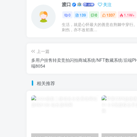
渡口
关注
0
139
0
1337
1.1W+
生活，就是心怀最大的善意在荆棘中穿行
刺伤，亦不改初衷...
上一篇
多用户挂售转卖竞拍闪拍商城系统/NFT数藏系统/后端PH
端8054
相关推荐