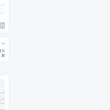
用Vue全家桶手工搓了一个高仿抖音，全开源8090
导航栏
2024龙年新版ui周易测算网站H5源码/起名/运势测算8101
篇
简展示
图