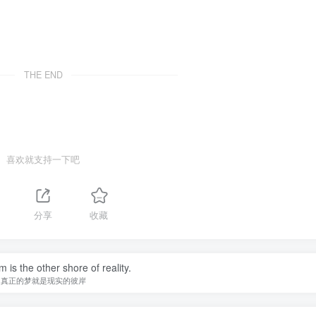
THE END
喜欢就支持一下吧
分享
收藏
ke today will pay dividends in the future.
天的牺牲和努力未来都会有回报