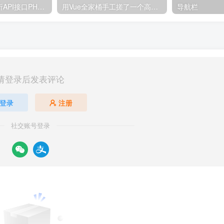
解析预测完美解析API接口PHP源码8124
用Vue全家桶手工搓了一个高仿抖音，全开源8090
导航栏
请登录后发表评论
登录
注册
社交账号登录