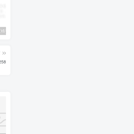
用Vue全家桶手工搓了一个高仿抖音，全开源8090
导航栏
2024龙年新版ui周易测算网站H5源码/起名/运势测算8101
篇
258