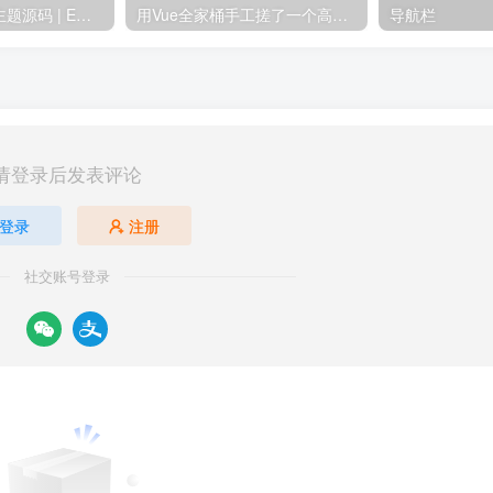
Simply简洁博客主题源码 | EmlogPro主题模版8123
用Vue全家桶手工搓了一个高仿抖音，全开源8090
导航栏
请登录后发表评论
登录
注册
社交账号登录