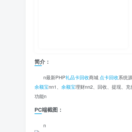
简介：
n最新PHP
礼品卡回收
商城
点卡回收
系统源
余额宝
nn1、
余额宝
理财nn2、回收、提现、充
功能n
PC端截图：
n