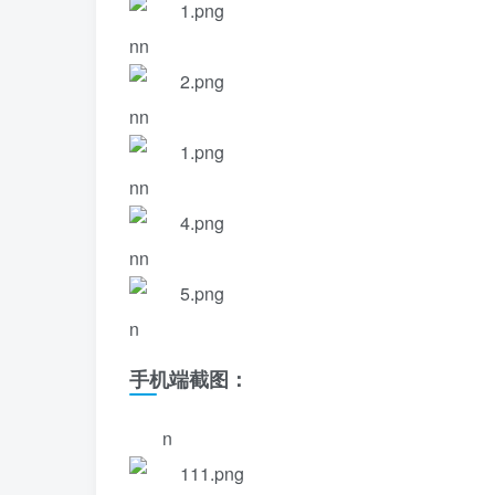
nn
nn
nn
nn
n
手机端截图：
n