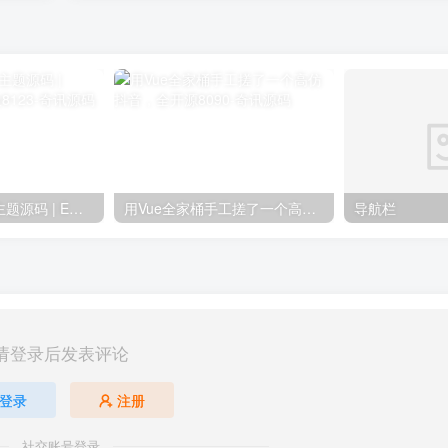
Simply简洁博客主题源码 | EmlogPro主题模版8123
用Vue全家桶手工搓了一个高仿抖音，全开源8090
导航栏
请登录后发表评论
登录
注册
社交账号登录