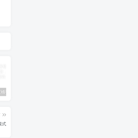
用Vue全家桶手工搓了一个高仿抖音，全开源8090
导航栏
2024龙年新版ui周易测算网站H5源码/起名/运势测算8101
篇
模式